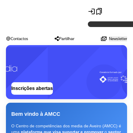
Partilhar
Contactos
Newsletter
Inscrições abertas
Bem vindo à AMCC
O Centro de competências dos media de Aveiro (AMCC) é
uma
plataforma que visa suportar e promover
o
sector