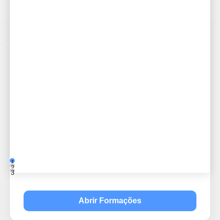
1
2
3
Abrir Formações