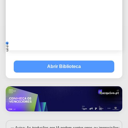
1
2
3
Abrir Biblioteca
Aviso: As traduções por IA podem conter erros ou imprecisões;