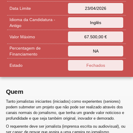
Data Limite
23/04/2026
Idioma da Candidatura -
Inglês
Antigo
Valor Máximo
67.500,00 €
Percentagem de
NA
Financiamento
Estado
Fechados
Quem
Tanto jornalistas iniciantes (iniciados) como experientes (seniores)
podem submeter um projeto que não pode ser realizado através dos
canais normais do jornalismo, que tenha um grande valor noticioso e
profundidade e que seja também original, inovador e demorado.
O requerente deve ser jornalista (imprensa escrita ou audiovisual), ou
ser capaz de provar que aspira a uma carreira no jornalismo.