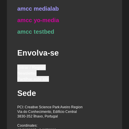
amcc medialab
amcc yo-media
amcc testbed
Envolva-se
Entrar / Registo
Newsletter
Partilhar este site
Sede
PCI: Creative Science Park Aveiro Region
Via do Conhecimento, Edifício Central
3830-352 Ílhavo, Portugal
Coordinates: