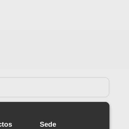
ctos
Sede