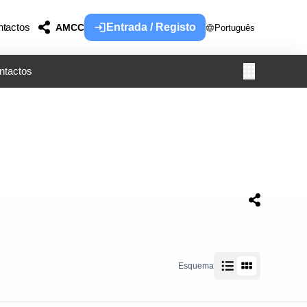
tactos
Entrada / Registo
AMCC
Português
ntactos
Esquema