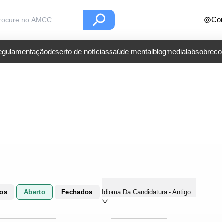
Con
regulamentação
deserto de notícias
saúde mental
blog
medialab
sobre
co
dos
Aberto
Fechados
Idioma Da Candidatura - Antigo