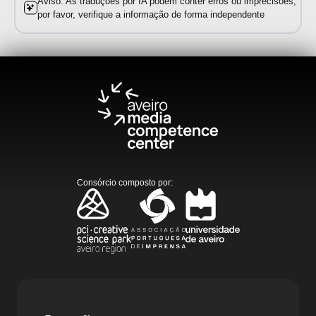
Aviso: As traduções por IA podem conter erros ou imprecisões;
por favor, verifique a informação de forma independente
Consórcio composto por
: