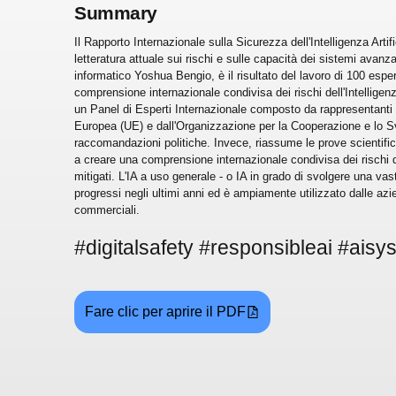
Summary
Il Rapporto Internazionale sulla Sicurezza dell'Intelligenza Arti
letteratura attuale sui rischi e sulle capacità dei sistemi avanzat
informatico Yoshua Bengio, è il risultato del lavoro di 100 esper
comprensione internazionale condivisa dei rischi dell'Intelligenz
un Panel di Esperti Internazionale composto da rappresentanti 
Europea (UE) e dall'Organizzazione per la Cooperazione e lo S
raccomandazioni politiche. Invece, riassume le prove scientifich
a creare una comprensione internazionale condivisa dei rischi
mitigati. L'IA a uso generale - o IA in grado di svolgere una vas
progressi negli ultimi anni ed è ampiamente utilizzato dalle az
commerciali.
#digitalsafety #responsibleai #aisy
Fare clic per aprire il PDF