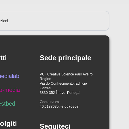
zioni.
tti
Sede principale
PCI: Creative Science Park Aveiro
edialab
Region
Via do Conhecimento, Edifício
Central
o-media
3830-352 Ílhavo, Portugal
Coordinates:
estbed
40.6188035, -8.6670908
olgiti
Seguiteci