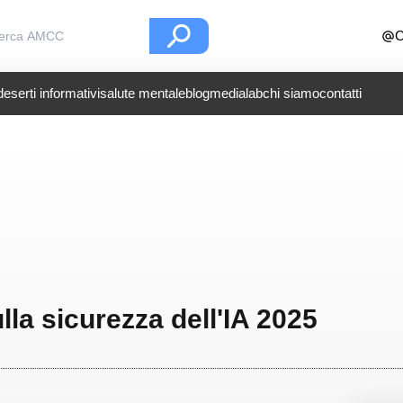
C
deserti informativi
salute mentale
blog
medialab
chi siamo
contatti
lla sicurezza dell'IA 2025