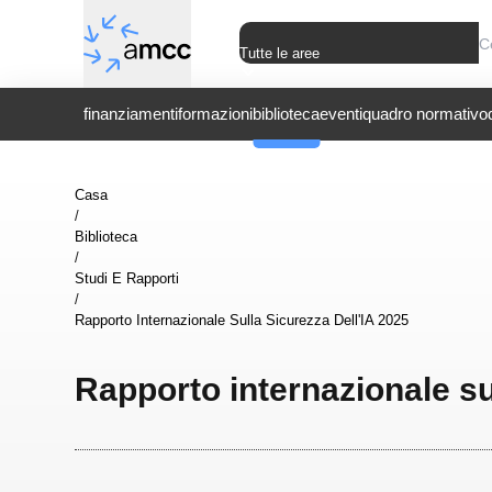
Tutte le aree
finanziamenti
formazioni
biblioteca
eventi
quadro normativo
Casa
/
Biblioteca
/
Studi E Rapporti
/
Rapporto Internazionale Sulla Sicurezza Dell'IA 2025
Rapporto internazionale su