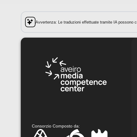
Avvertenza: Le traduzioni effettuate tramite IA possono co
Consorzio Composto da
: