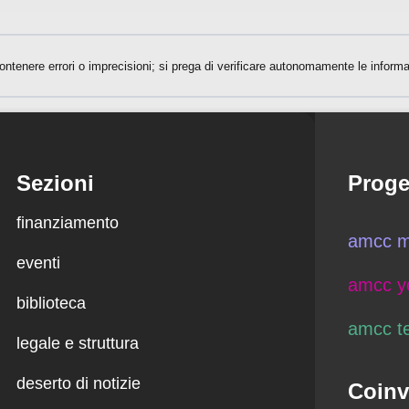
ntenere errori o imprecisioni; si prega di verificare autonomamente le informa
Sezioni
Proge
finanziamento
amcc m
eventi
amcc y
biblioteca
amcc t
legale e struttura
deserto di notizie
Coinv