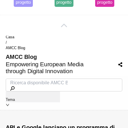
progetto
progetto
progetto
Tutte le aree
Casa
/
AMCC Blog
AMCC Blog
Empowering European Media
through Digital Innovation
Tema
API e Google lanciano un programma di