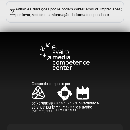
Aviso: As traduções por IA podem conter erros ou imprecisões;
por favor, verifique a informação de forma independente
Consórcio composto por
: