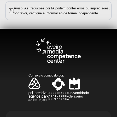
Aviso: As traduções por IA podem conter erros ou imprecisões;
por favor, verifique a informação de forma independente
Consórcio composto por
: