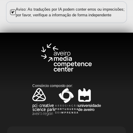
Aviso: As traduções por IA podem conter erros ou imprecisões;
por favor, verifique a informação de forma independente
Consórcio composto por
: