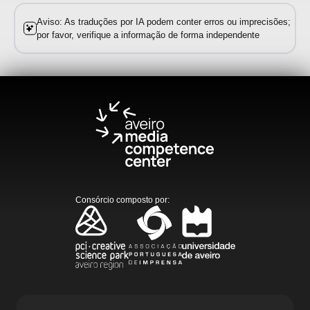
Aviso: As traduções por IA podem conter erros ou imprecisões;
por favor, verifique a informação de forma independente
Consórcio composto por
: