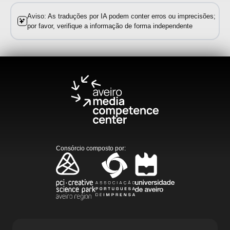
Aviso: As traduções por IA podem conter erros ou imprecisões;
por favor, verifique a informação de forma independente
Consórcio composto por
: