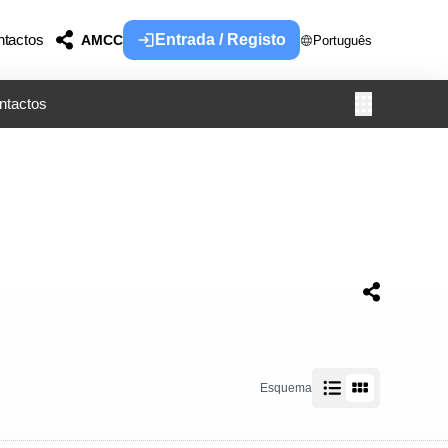
tactos
Entrada / Registo
AMCC
Português
ntactos
Esquema