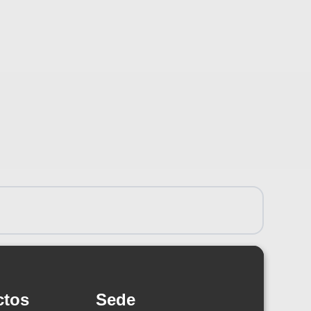
ctos
Sede