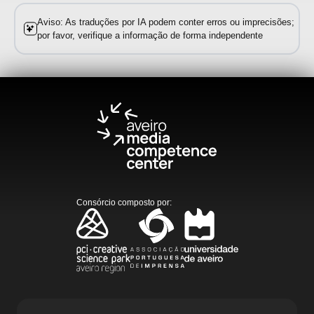
Aviso: As traduções por IA podem conter erros ou imprecisões;
por favor, verifique a informação de forma independente
Consórcio composto por
: