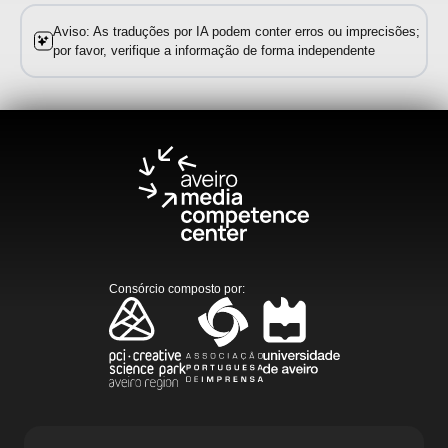
Aviso: As traduções por IA podem conter erros ou imprecisões;
por favor, verifique a informação de forma independente
Consórcio composto por
: