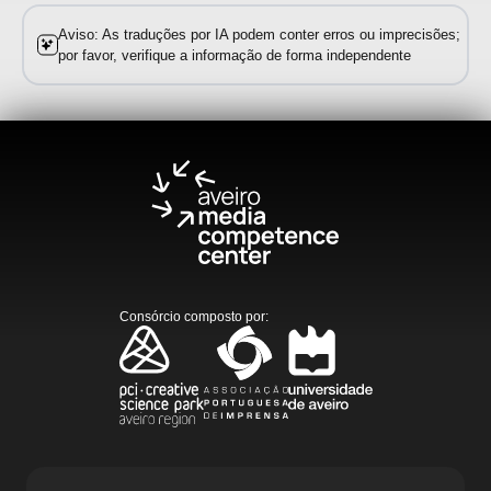
Aviso: As traduções por IA podem conter erros ou imprecisões;
por favor, verifique a informação de forma independente
Consórcio composto por
: