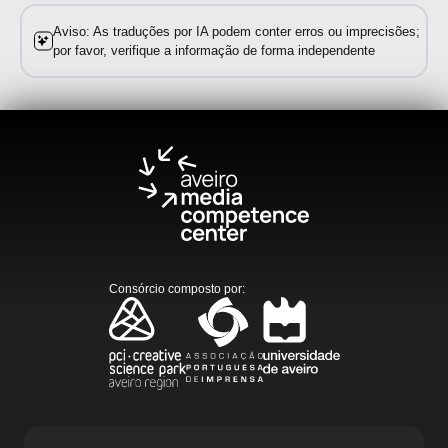
Aviso: As traduções por IA podem conter erros ou imprecisões;
por favor, verifique a informação de forma independente
Consórcio composto por
: