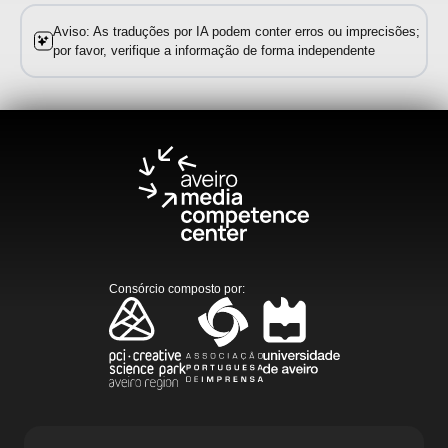
Aviso: As traduções por IA podem conter erros ou imprecisões;
por favor, verifique a informação de forma independente
Consórcio composto por
: