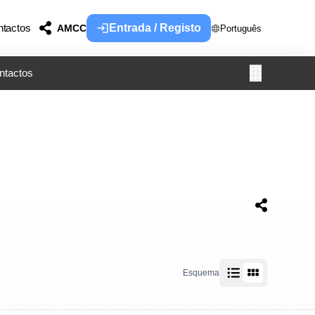
tactos
Entrada / Registo
AMCC
Português
ntactos
Esquema