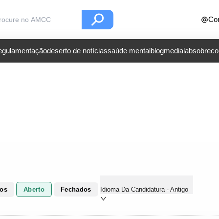
Con
regulamentação
deserto de notícias
saúde mental
blog
medialab
sobre
co
dos
Aberto
Fechados
Idioma Da Candidatura - Antigo