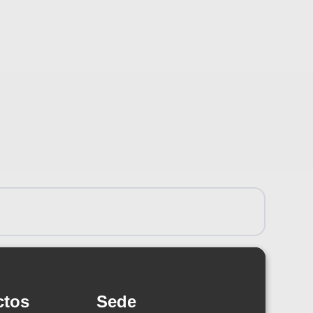
ctos
Sede