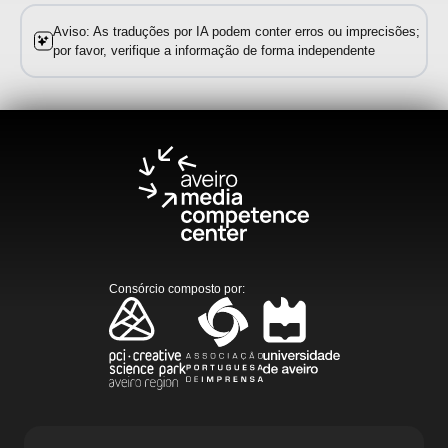
Aviso: As traduções por IA podem conter erros ou imprecisões;
por favor, verifique a informação de forma independente
Consórcio composto por
: