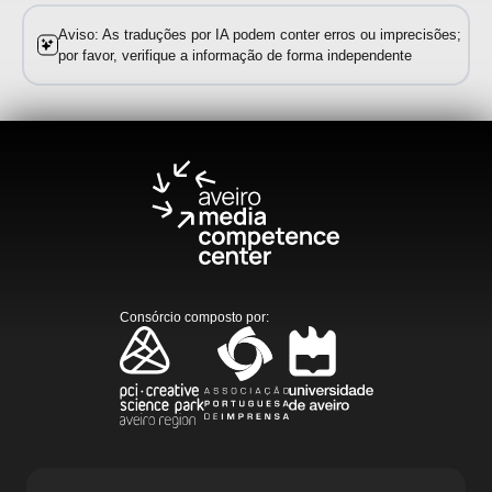
Aviso: As traduções por IA podem conter erros ou imprecisões;
por favor, verifique a informação de forma independente
Consórcio composto por
: