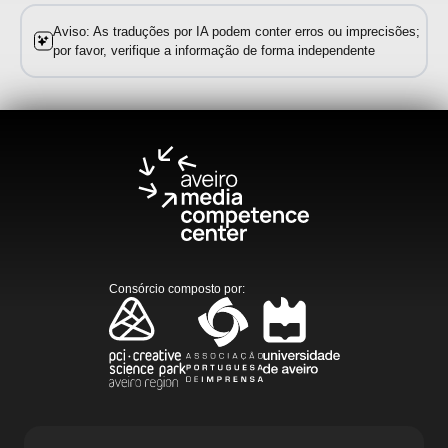
Aviso: As traduções por IA podem conter erros ou imprecisões;
por favor, verifique a informação de forma independente
Consórcio composto por
: