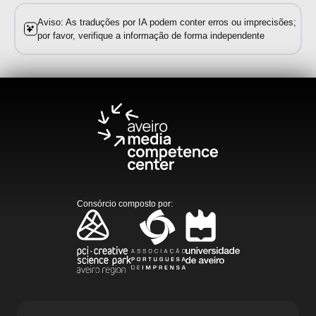
Aviso: As traduções por IA podem conter erros ou imprecisões;
por favor, verifique a informação de forma independente
Consórcio composto por
: