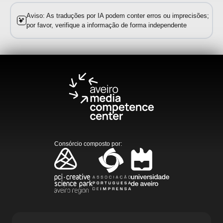
Aviso: As traduções por IA podem conter erros ou imprecisões;
por favor, verifique a informação de forma independente
Consórcio composto por
: