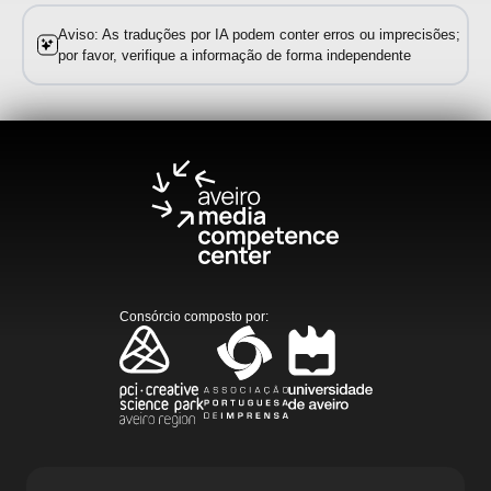
Aviso: As traduções por IA podem conter erros ou imprecisões;
por favor, verifique a informação de forma independente
Consórcio composto por
: