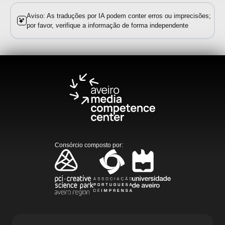
Aviso: As traduções por IA podem conter erros ou imprecisões;
por favor, verifique a informação de forma independente
Consórcio composto por
: