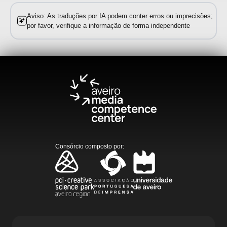
Aviso: As traduções por IA podem conter erros ou imprecisões;
por favor, verifique a informação de forma independente
Consórcio composto por
: