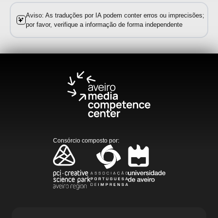
Aviso: As traduções por IA podem conter erros ou imprecisões;
por favor, verifique a informação de forma independente
Consórcio composto por
: