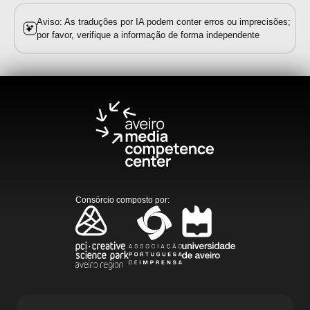
Aviso: As traduções por IA podem conter erros ou imprecisões;
por favor, verifique a informação de forma independente
Consórcio composto por
: