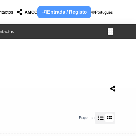
tactos
Entrada / Registo
AMCC
Português
ntactos
Esquema