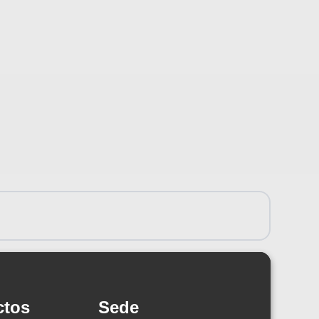
ctos
Sede