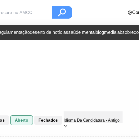
Con
regulamentação
deserto de notícias
saúde mental
blog
medialab
sobre
co
dos
Aberto
Fechados
Idioma Da Candidatura - Antigo