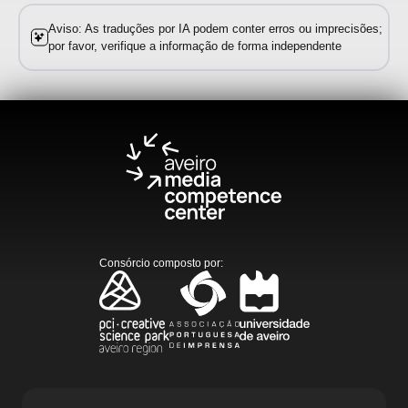
Aviso: As traduções por IA podem conter erros ou imprecisões;
por favor, verifique a informação de forma independente
Consórcio composto por
: