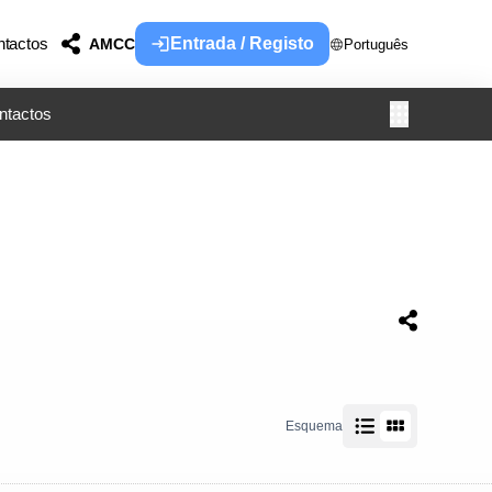
tactos
Entrada / Registo
AMCC
Português
ntactos
Esquema