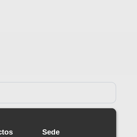
ctos
Sede