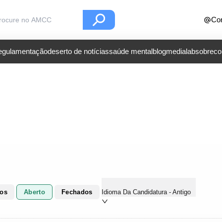
Con
regulamentação
deserto de notícias
saúde mental
blog
medialab
sobre
co
dos
Aberto
Fechados
Idioma Da Candidatura - Antigo