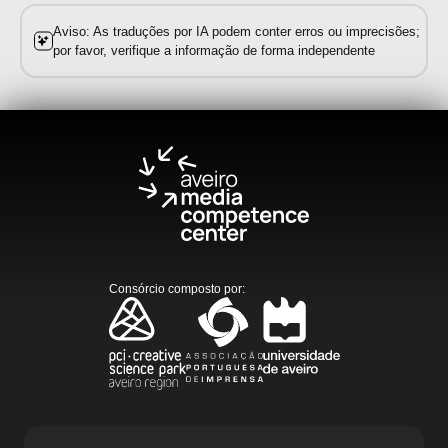
Aviso: As traduções por IA podem conter erros ou imprecisões;
por favor, verifique a informação de forma independente
Consórcio composto por
: