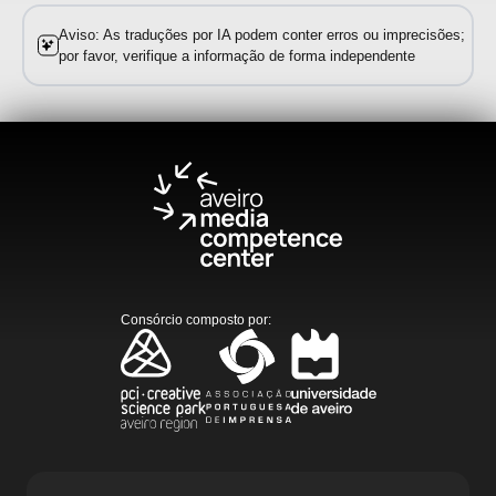
Aviso: As traduções por IA podem conter erros ou imprecisões;
por favor, verifique a informação de forma independente
Consórcio composto por
: