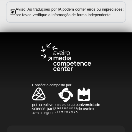
Aviso: As traduções por IA podem conter erros ou imprecisões;
por favor, verifique a informação de forma independente
Consórcio composto por
: