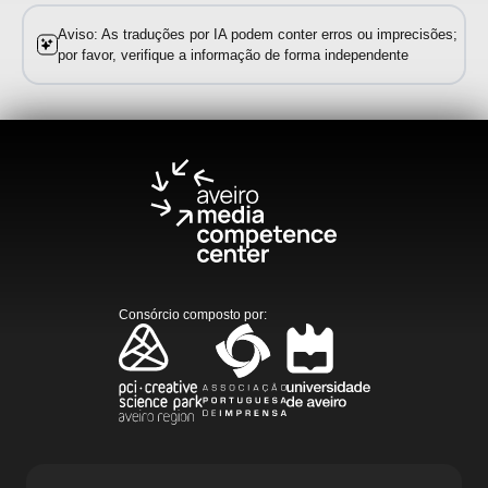
Aviso: As traduções por IA podem conter erros ou imprecisões;
por favor, verifique a informação de forma independente
Consórcio composto por
: