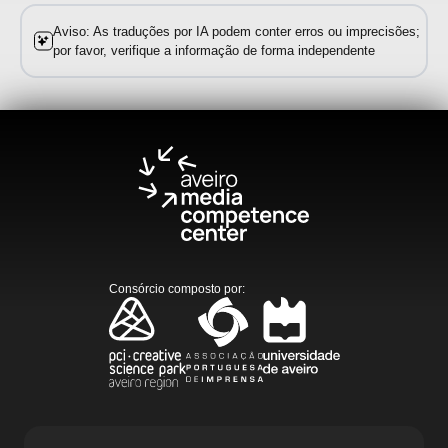
Aviso: As traduções por IA podem conter erros ou imprecisões;
por favor, verifique a informação de forma independente
Consórcio composto por
: