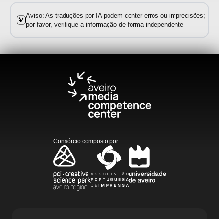
Aviso: As traduções por IA podem conter erros ou imprecisões;
por favor, verifique a informação de forma independente
Consórcio composto por
: