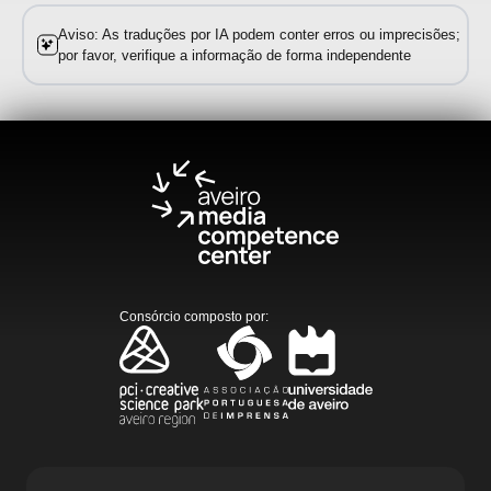
Aviso: As traduções por IA podem conter erros ou imprecisões;
por favor, verifique a informação de forma independente
Consórcio composto por
: