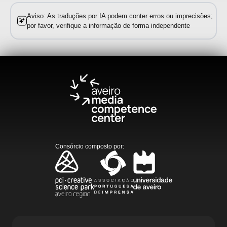
Aviso: As traduções por IA podem conter erros ou imprecisões;
por favor, verifique a informação de forma independente
Consórcio composto por
: