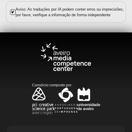
Aviso: As traduções por IA podem conter erros ou imprecisões;
por favor, verifique a informação de forma independente
Consórcio composto por
: