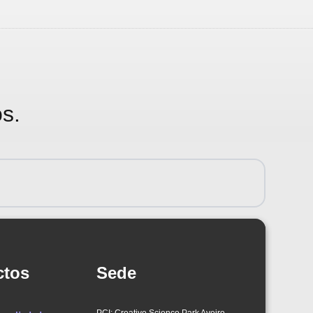
s.
ctos
Sede