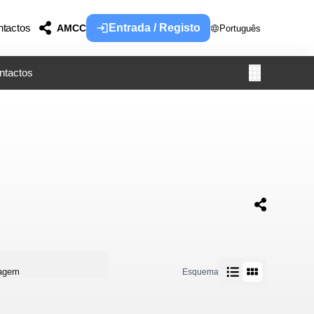
tactos
Entrada / Registo
AMCC
Português
ntactos
uagem
Esquema