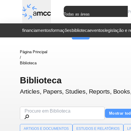
Todas as áreas
financiamentos
formações
biblioteca
eventos
legislação e 
Página Principal
/
Biblioteca
Biblioteca
Articles, Papers, Studies, Reports, Books
Mostrar to
ARTIGOS E DOCUMENTOS
ESTUDOS E RELATÓRIOS
L