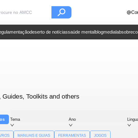
Con
regulamentação
deserto de notícias
saúde mental
blog
medialab
sobre
co
, Guides, Toolkits and others
dos
Tema
Ano
Ling
IVROS
MANUAIS E GUIAS
FERRAMENTAS
JOGOS