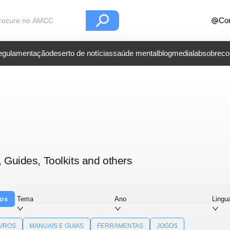
Con
regulamentação
deserto de notícias
saúde mental
blog
medialab
sobre
co
, Guides, Toolkits and others
dos
Tema
Ano
Ling
IVROS
MANUAIS E GUIAS
FERRAMENTAS
JOGOS