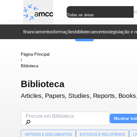
Todas as áreas
financiamentos
formações
biblioteca
eventos
legislação e 
Página Principal
/
Biblioteca
Biblioteca
Articles, Papers, Studies, Reports, Books
Mostrar to
ARTIGOS E DOCUMENTOS
ESTUDOS E RELATÓRIOS
L