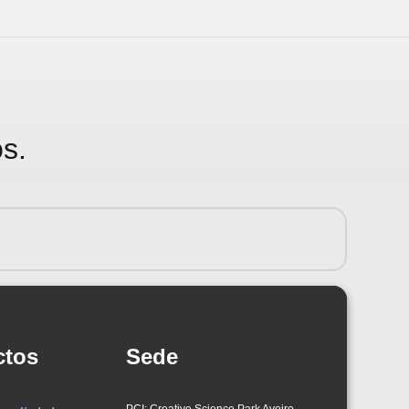
s.
ctos
Sede