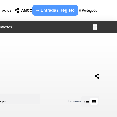
tactos
Entrada / Registo
AMCC
Português
ntactos
uagem
Esquema